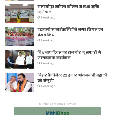
समस्तीपुर महिला कॉलेज में नशा मुक्ति
अभियान’
1 week ago
हड़ताली सफाईकर्मियों ने नगर निगम का
घेराव किया’
1 week ago
विश्व बाघ दिवस पर राजगीर जू सफारी में
जागरूकता कार्यक्रम
1 week ago
बिहार कैबिनेट: 22 हजार आंगनबाड़ी बहाली
को मंजूरी’
1 week ago
MithiBhog Moringa Powder