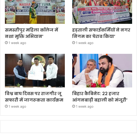
समस्तीपुर महिला कॉलेज में
हड़ताली सफाईकर्मियों ने नगर
नशा मुक्ति अभियान’
निगम का घेराव किया’
1 week ago
1 week ago
विश्व बाघ दिवस पर राजगीर जू
बिहार कैबिनेट: 22 हजार
सफारी में जागरूकता कार्यक्रम
आंगनबाड़ी बहाली को मंजूरी’
1 week ago
1 week ago