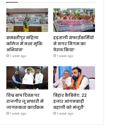
समस्तीपुर महिला
हड़ताली सफाईकर्मियों
कॉलेज में नशा मुक्ति
ने नगर निगम का
अभियान’
घेराव किया’
1 week ago
1 week ago
विश्व बाघ दिवस पर
बिहार कैबिनेट: 22
राजगीर जू सफारी में
हजार आंगनबाड़ी
जागरूकता कार्यक्रम
बहाली को मंजूरी’
1 week ago
1 week ago