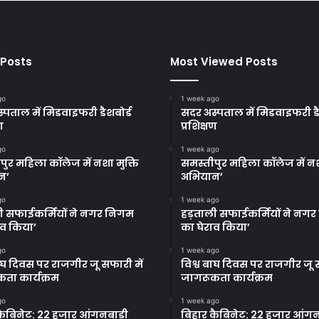
 Posts
Most Viewed Posts
go
1 week ago
्पताल में मिडवाइफरी डैशबोर्ड
सदर अस्पताल में मिडवाइफरी डै
ण
प्रशिक्षण
go
1 week ago
पुर महिला कॉलेज में नशा मुक्ति
समस्तीपुर महिला कॉलेज में नश
न’
अभियान’
go
1 week ago
ी सफाईकर्मियों ने नगर निगम
हड़ताली सफाईकर्मियों ने नग
ाव किया’
का घेराव किया’
go
1 week ago
बाघ दिवस पर राजगीर जू सफारी में
विश्व बाघ दिवस पर राजगीर जू स
ता कार्यक्रम
जागरूकता कार्यक्रम
go
1 week ago
कैबिनेट: 22 हजार आंगनबाड़ी
बिहार कैबिनेट: 22 हजार आंगन