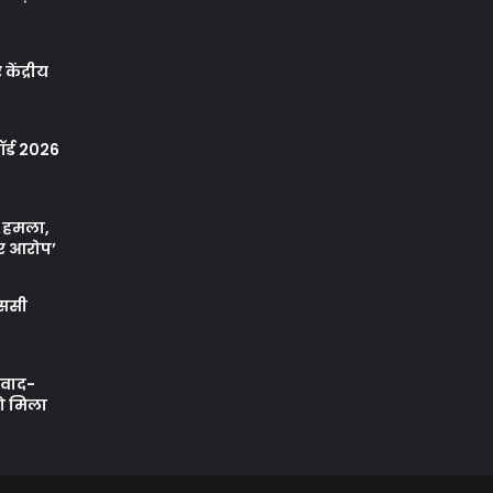
केंद्रीय
र्ड 2026
ा हमला,
र आरोप’
एससी
ी वाद-
को मिला