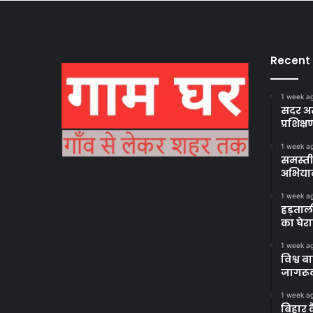
Recent
1 week a
सदर अस
प्रशिक्ष
1 week a
समस्ती
अभिया
1 week a
हड़ताल
का घेर
1 week a
विश्व 
जागरूक
1 week a
बिहार 