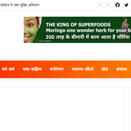
Face
T
कॉलेज में नशा मुक्ति अभियान’
धर्म-कर्म
भाषा-साहित्य
मनोरंजन
स्वास्थ्य-सौंदर्य
खेल
अपराध