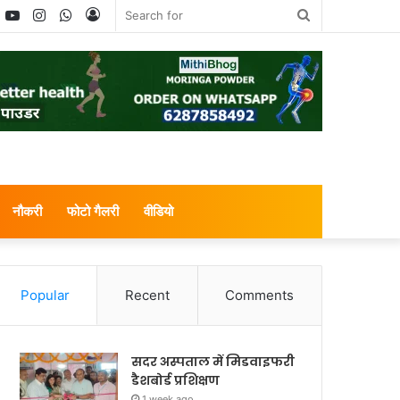
book
witter
YouTube
Instagram
WhatsApp
Log
Search
In
for
नौकरी
फोटो गैलरी
वीडियो
Popular
Recent
Comments
सदर अस्पताल में मिडवाइफरी
डैशबोर्ड प्रशिक्षण
1 week ago