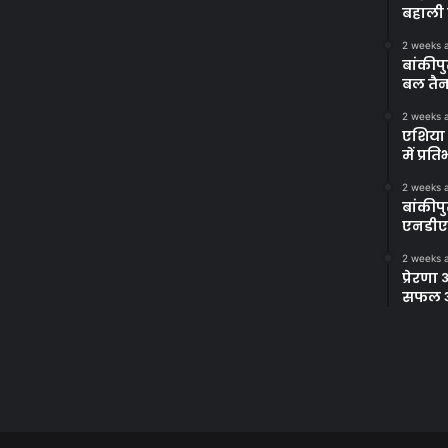
बहाली 
2 weeks 
बांकीपु
बल तैन
2 weeks 
एशिया 
में प्र
2 weeks 
बांकीप
एनडीए
2 weeks 
प्रेरण
सफल अभ