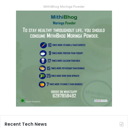
MithiBhog Moringa Powder
Recent Tech News