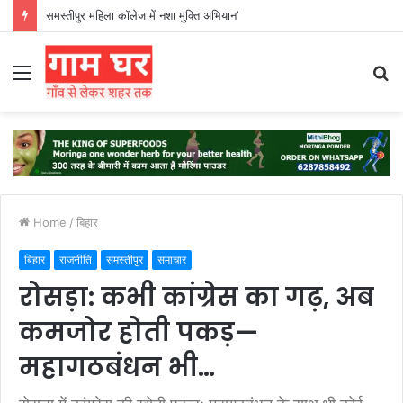
हड़ताली सफाईकर्मियों ने नगर निगम का घेराव किया’
Menu
S
fo
Home
/
बिहार
बिहार
राजनीति
समस्तीपुर
समाचार
रोसड़ा: कभी कांग्रेस का गढ़, अब
कमजोर होती पकड़—
महागठबंधन भी…