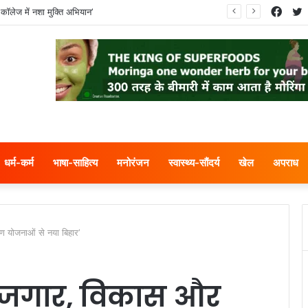
Face
T
कॉलेज में नशा मुक्ति अभियान’
धर्म-कर्म
भाषा-साहित्य
मनोरंजन
स्वास्थ्य-सौंदर्य
खेल
अपराध
 योजनाओं से नया बिहार’
ोजगार, विकास और