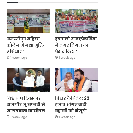
समस्तीपुर महिला
हड़ताली सफाईकर्मियों
कॉलेज में नशा मुक्ति
ने नगर निगम का
अभियान’
घेराव किया’
1 week ago
1 week ago
विश्व बाघ दिवस पर
बिहार कैबिनेट: 22
राजगीर जू सफारी में
हजार आंगनबाड़ी
जागरूकता कार्यक्रम
बहाली को मंजूरी’
1 week ago
1 week ago