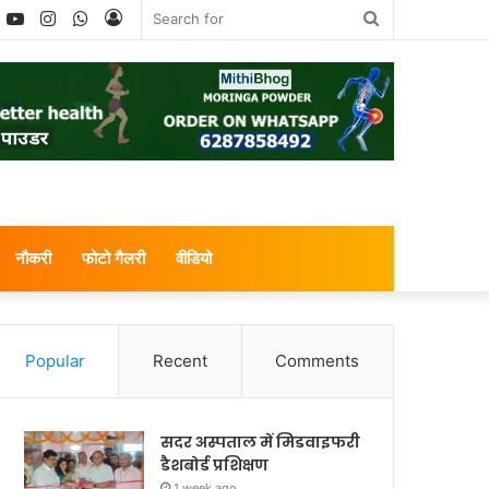
book
witter
YouTube
Instagram
WhatsApp
Log
Search
In
for
नौकरी
फोटो गैलरी
वीडियो
Popular
Recent
Comments
सदर अस्पताल में मिडवाइफरी
डैशबोर्ड प्रशिक्षण
1 week ago