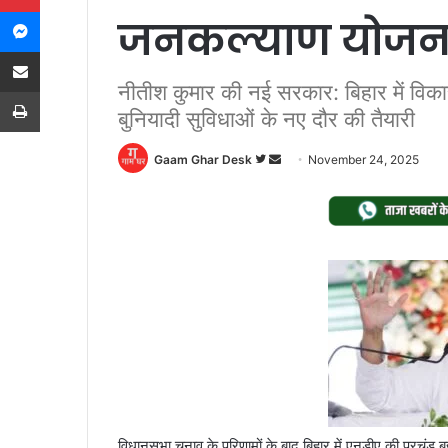
Messenger
जनकल्याण योजनाओ
Share via Email
नीतीश कुमार की नई सरकार: बिहार में व
Print
बुनियादी सुविधाओं के नए दौर की तैयारी
Follow
Send
Gaam Ghar Desk
November 24, 2025
on
an
Twitter
email
विधानसभा चुनाव के परिणामों के बाद बिहार में एनडीए की प्रचंड 