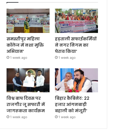
समस्तीपुर महिला
हड़ताली सफाईकर्मियों
कॉलेज में नशा मुक्ति
ने नगर निगम का
अभियान’
घेराव किया’
1 week ago
1 week ago
विश्व बाघ दिवस पर
बिहार कैबिनेट: 22
राजगीर जू सफारी में
हजार आंगनबाड़ी
जागरूकता कार्यक्रम
बहाली को मंजूरी’
1 week ago
1 week ago