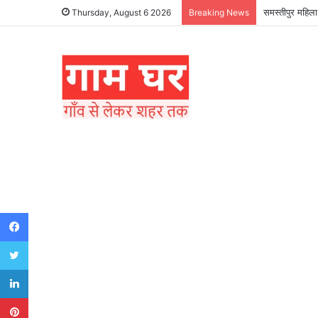
समस्तीपुर महिला
Thursday, August 6 2026
Breaking News
Facebook
Twitter
LinkedIn
Pinterest