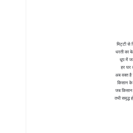
मिट्टी से 
धरती का ब
धूप में 
हर घर 
अब वक्त है
किसान के
जब किसान म
तभी समृद्ध 