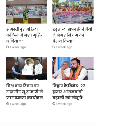
समस्तीपुर महिला
हड़ताली सफाईकर्मियों
कॉलेज में नशा मुक्ति
ने नगर निगम का
अभियान’
घेराव किया’
1 week ago
1 week ago
विश्व बाघ दिवस पर
बिहार कैबिनेट: 22
राजगीर जू सफारी में
हजार आंगनबाड़ी
जागरूकता कार्यक्रम
बहाली को मंजूरी’
1 week ago
1 week ago