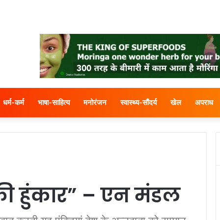
धर्म-कर्म
भाषा-साहित्य
मनोरंजन
स्वास्थ्य-सौंदर्य
खेल
अपराध
 हुंकार” – एन मंडल