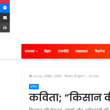
Messenger
Share via Email
Print
समाचार
बिहार
राजनीति
साक्षात्कार
बिजनेस
Home
/
कविता
/
कविता; “किसान की हुंकार” – एन मंडल
कविता
कविता; “किसान की