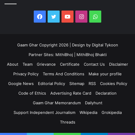
Facebook
Twitter
YouTube
Instagram
WhatsApp
Gaam Ghar Copyright 2026 | Design by
Digital Tykoon
Partner Sites:
MithiBhoj
|
MithiBhoj Bhakti
About
Team
Grievance
Certificate
Contact Us
Disclaimer
Privacy Policy
Terms And Conditions
Make your profile
Google News
Editorial Policy
Sitemap
RSS
Cookies Policy
Code of Ethics
Advertising Rate Card
Declaration
Gaam Ghar Memorandum
Dailyhunt
Support Independent Journalism
Wikipedia
Grokipedia
Threads