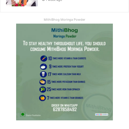
MithiBhog Moringa Powder