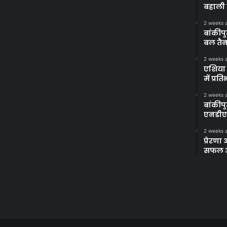
बहाली 
2 weeks 
बांकीपु
बल तैन
2 weeks 
एशिया 
में प्र
2 weeks 
बांकीप
एनडीए
2 weeks 
प्रेरण
सफल अभ