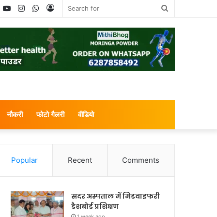
book
witter
YouTube
Instagram
WhatsApp
Log
Search
In
for
नौकरी
फोटो गैलरी
वीडियो
Popular
Recent
Comments
सदर अस्पताल में मिडवाइफरी
डैशबोर्ड प्रशिक्षण
1 week ago