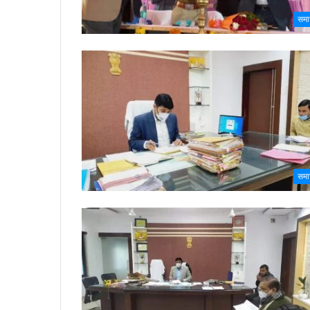
समा
समा