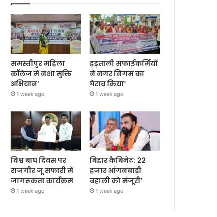
समस्तीपुर महिला
हड़ताली सफाईकर्मियों
कॉलेज में नशा मुक्ति
ने नगर निगम का
अभियान’
घेराव किया’
1 week ago
1 week ago
विश्व बाघ दिवस पर
बिहार कैबिनेट: 22
राजगीर जू सफारी में
हजार आंगनबाड़ी
जागरूकता कार्यक्रम
बहाली को मंजूरी’
1 week ago
1 week ago