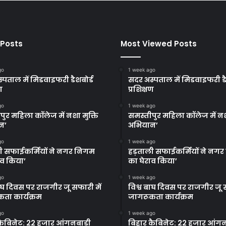
 Posts
Most Viewed Posts
go
1 week ago
्पताल में मिडवाइफरी डैशबोर्ड
सदर अस्पताल में मिडवाइफरी डै
ण
प्रशिक्षण
go
1 week ago
पुर महिला कॉलेज में नशा मुक्ति
समस्तीपुर महिला कॉलेज में नश
न’
अभियान’
go
1 week ago
ी सफाईकर्मियों ने नगर निगम
हड़ताली सफाईकर्मियों ने नग
ाव किया’
का घेराव किया’
go
1 week ago
बाघ दिवस पर राजगीर जू सफारी में
विश्व बाघ दिवस पर राजगीर जू स
ता कार्यक्रम
जागरूकता कार्यक्रम
go
1 week ago
कैबिनेट: 22 हजार आंगनबाड़ी
बिहार कैबिनेट: 22 हजार आंगन