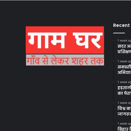
Recent
1 week a
सदर अस
प्रशिक्ष
1 week a
समस्ती
अभिया
1 week a
हड़ताल
का घेर
1 week a
विश्व 
जागरूक
1 week a
बिहार 