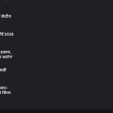
केंद्रीय
र्ड 2026
ा हमला,
र आरोप’
एससी
ी वाद-
को मिला