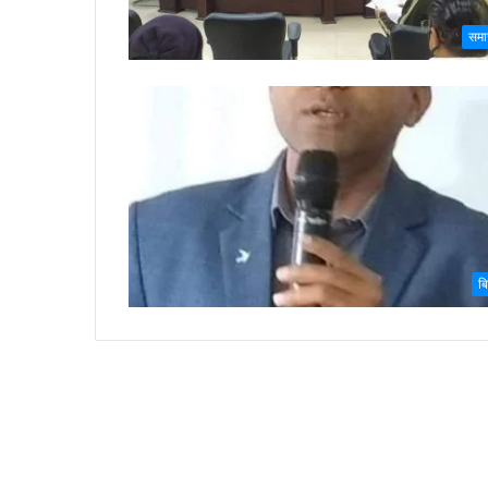
समा
ब