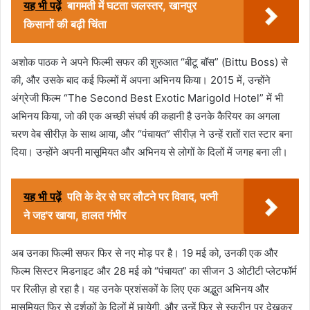
यह भी पढ़ें
बागमती में घटता जलस्तर, खानपुर
किसानों की बढ़ी चिंता
अशोक पाठक ने अपने फिल्मी सफर की शुरुआत “बीटू बॉस” (Bittu Boss) से
की, और उसके बाद कई फिल्मों में अपना अभिनय किया। 2015 में, उन्होंने
अंग्रेजी फिल्म “The Second Best Exotic Marigold Hotel” में भी
अभिनय किया, जो की एक अच्छी संघर्ष की कहानी है उनके कैरियर का अगला
चरण वेब सीरीज़ के साथ आया, और “पंचायत” सीरीज़ ने उन्हें रातों रात स्टार बना
दिया। उन्होंने अपनी मासूमियत और अभिनय से लोगों के दिलों में जगह बना ली।
यह भी पढ़ें
पति के देर से घर लौटने पर विवाद, पत्नी
ने जह'र खाया, हालत गंभीर
अब उनका फिल्मी सफर फिर से नए मोड़ पर है। 19 मई को, उनकी एक और
फिल्म सिस्टर मिडनाइट और 28 मई को “पंचायत” का सीजन 3 ओटीटी प्लेटफॉर्म
पर रिलीज़ हो रहा है। यह उनके प्रशंसकों के लिए एक अद्भुत अभिनय और
मासूमियत फिर से दर्शकों के दिलों में छायेगी, और उन्हें फिर से स्क्रीन पर देखकर