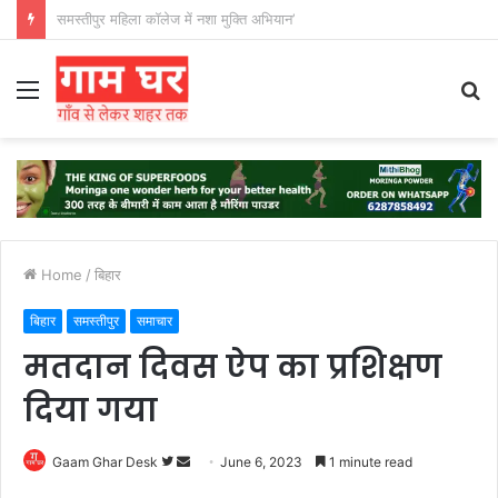
हड़ताली सफाईकर्मियों ने नगर निगम का घेराव किया’
Menu
S
fo
Home
/
बिहार
बिहार
समस्तीपुर
समाचार
मतदान दिवस ऐप का प्रशिक्षण
दिया गया
Follow
Send
Gaam Ghar Desk
June 6, 2023
1 minute read
on
an