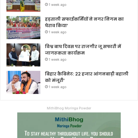
1 week ago
हड़ताली सफाईकर्मियों ने नगर निगम का
घेराव किया’
1 week ago
विश्व बाघ दिवस पर राजगीर जू सफारी में
जागरूकता कार्यक्रम
1 week ago
बिहार कैबिनेट: 22 हजार आंगनबाड़ी बहाली
को मंजूरी’
1 week ago
MithiBhog Moringa Powder