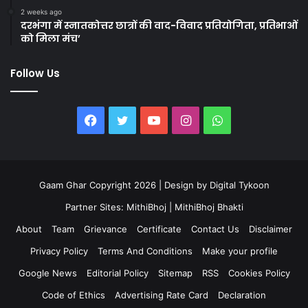
2 weeks ago
दरभंगा में स्नातकोत्तर छात्रों की वाद-विवाद प्रतियोगिता, प्रतिभाओं
को मिला मंच’
Follow Us
Facebook
Twitter
YouTube
Instagram
WhatsApp
Gaam Ghar Copyright 2026 | Design by
Digital Tykoon
Partner Sites:
MithiBhoj
|
MithiBhoj Bhakti
About
Team
Grievance
Certificate
Contact Us
Disclaimer
Privacy Policy
Terms And Conditions
Make your profile
Google News
Editorial Policy
Sitemap
RSS
Cookies Policy
Code of Ethics
Advertising Rate Card
Declaration