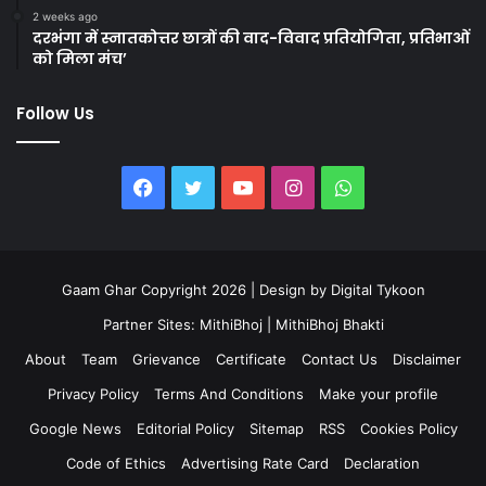
2 weeks ago
दरभंगा में स्नातकोत्तर छात्रों की वाद-विवाद प्रतियोगिता, प्रतिभाओं
को मिला मंच’
Follow Us
Facebook
Twitter
YouTube
Instagram
WhatsApp
Gaam Ghar Copyright 2026 | Design by
Digital Tykoon
Partner Sites:
MithiBhoj
|
MithiBhoj Bhakti
About
Team
Grievance
Certificate
Contact Us
Disclaimer
Privacy Policy
Terms And Conditions
Make your profile
Google News
Editorial Policy
Sitemap
RSS
Cookies Policy
Code of Ethics
Advertising Rate Card
Declaration