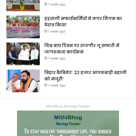
1 week ago
हड़ताली सफाईकर्मियों ने नगर निगम का
घेराव किया’
1 week ago
विश्व बाघ दिवस पर राजगीर जू सफारी में
जागरूकता कार्यक्रम
1 week ago
बिहार कैबिनेट: 22 हजार आंगनबाड़ी बहाली
को मंजूरी’
1 week ago
MithiBhog Moringa Powder