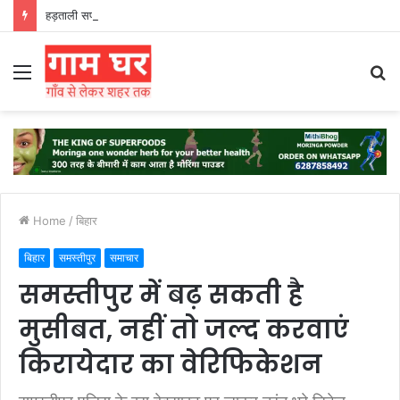
हड़ताली सफाईकर्मियों ने नगर निगम का घेराव किया’
Menu
S
fo
Home
/
बिहार
बिहार
समस्तीपुर
समाचार
समस्तीपुर में बढ़ सकती है
मुसीबत, नहीं तो जल्द करवाएं
किरायेदार का वेरिफिकेशन