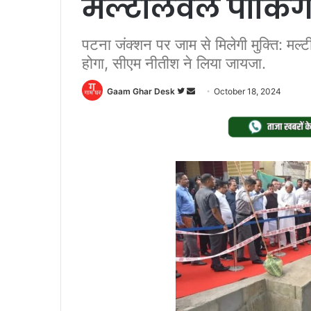
मल्टीलेवल पार्किंग
पटना जंक्शन पर जाम से मिलेगी मुक्ति: मल्टी
होगा, सीएम नीतीश ने लिया जायजा.
Follow
Send
Gaam Ghar Desk
October 18, 2024
on
an
Twitter
email