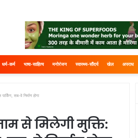
धर्म-कर्म
भाषा-साहित्य
मनोरंजन
स्वास्थ्य-सौंदर्य
खेल
अपराध
पार्किंग, सब-वे निर्माण होगा
म से मिलेगी मुक्ति: