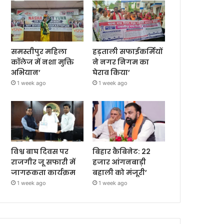
समस्तीपुर महिला
हड़ताली सफाईकर्मियों
कॉलेज में नशा मुक्ति
ने नगर निगम का
अभियान’
घेराव किया’
1 week ago
1 week ago
विश्व बाघ दिवस पर
बिहार कैबिनेट: 22
राजगीर जू सफारी में
हजार आंगनबाड़ी
जागरूकता कार्यक्रम
बहाली को मंजूरी’
1 week ago
1 week ago