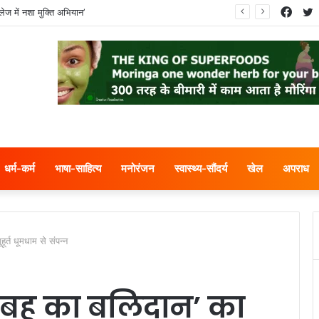
Face
T
ं ने नगर निगम का घेराव किया’
धर्म-कर्म
भाषा-साहित्य
मनोरंजन
स्वास्थ्य-सौंदर्य
खेल
अपराध
र्त धूमधाम से संपन्न
बहू का बलिदान’ का