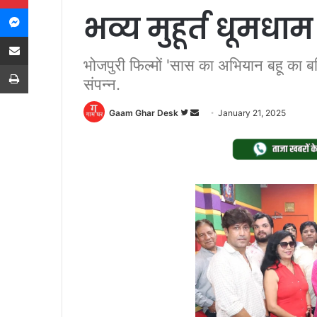
Messenger
भव्य मुहूर्त धूमधाम
Share via Email
भोजपुरी फिल्मों 'सास का अभियान बहू का बल
Print
संपन्न.
Follow
Send
Gaam Ghar Desk
January 21, 2025
on
an
Twitter
email