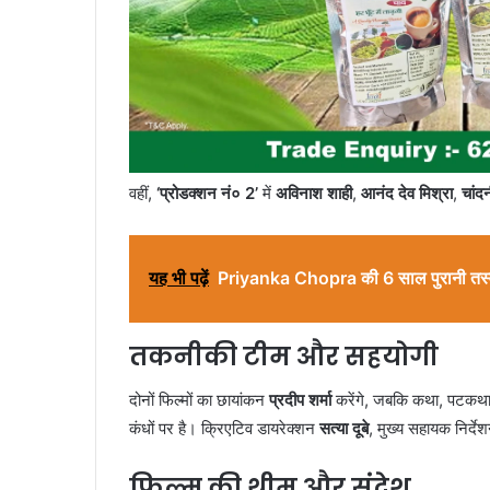
वहीं,
‘प्रोडक्शन नं० 2’
में
अविनाश शाही
,
आनंद देव मिश्रा
,
चांदन
यह भी पढ़ें
Priyanka Chopra की 6 साल पुरानी तस्वीर
तकनीकी टीम और सहयोगी
दोनों फिल्मों का छायांकन
प्रदीप शर्मा
करेंगे, जबकि कथा, पटकथ
कंधों पर है। क्रिएटिव डायरेक्शन
सत्या दूबे
, मुख्य सहायक निर्दे
फिल्म की थीम और संदेश