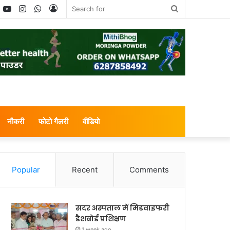
book
witter
YouTube
Instagram
WhatsApp
Log
Search
In
for
नौकरी
फोटो गैलरी
वीडियो
Popular
Recent
Comments
सदर अस्पताल में मिडवाइफरी
डैशबोर्ड प्रशिक्षण
1 week ago