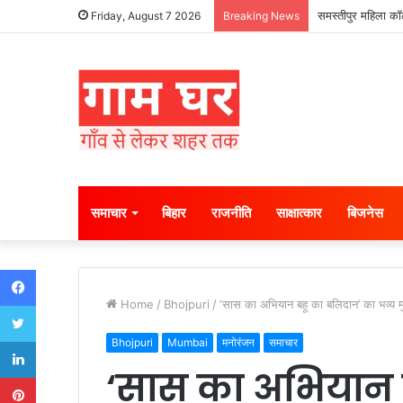
हड़ताली सफाईकर्मियो
Friday, August 7 2026
Breaking News
समाचार
बिहार
राजनीति
साक्षात्कार
बिजनेस
Facebook
Home
/
Bhojpuri
/
‘सास का अभियान बहू का बलिदान’ का भव्य मुहू
Twitter
LinkedIn
Bhojpuri
Mumbai
मनोरंजन
समाचार
‘सास का अभियान 
Pinterest