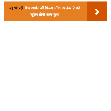
यह भी पढ़ें
शिव आर्यन की फ़िल्म लॉकअप डेथ 2 की
शूटिंग होगी जल्द शुरू