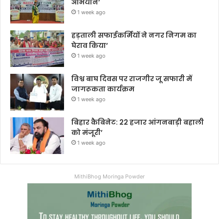
अभियान’
1 week ago
हड़ताली सफाईकर्मियों ने नगर निगम का
घेराव किया’
1 week ago
विश्व बाघ दिवस पर राजगीर जू सफारी में
जागरूकता कार्यक्रम
1 week ago
बिहार कैबिनेट: 22 हजार आंगनबाड़ी बहाली
को मंजूरी’
1 week ago
MithiBhog Moringa Powder