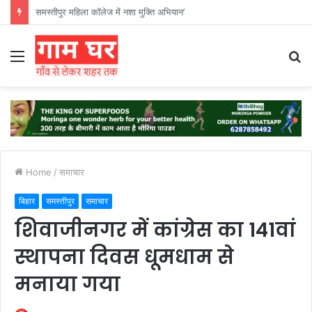
हड़ताली सफाईकर्मियों ने नगर निगम का घेराव किया’
Menu
S
fo
Home
/
समाचार
बिहार
समस्तीपुर
समाचार
शिवाजीनगर में कांग्रेस का 141वां
स्थापना दिवस धूमधाम से
मनाया गया