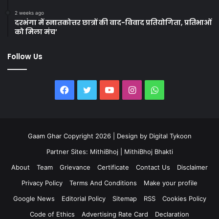
2 weeks ago
दरभंगा में स्नातकोत्तर छात्रों की वाद-विवाद प्रतियोगिता, प्रतिभाओं
को मिला मंच’
Follow Us
Facebook
Twitter
YouTube
Instagram
WhatsApp
Gaam Ghar Copyright 2026 | Design by
Digital Tykoon
Partner Sites:
MithiBhoj
|
MithiBhoj Bhakti
About
Team
Grievance
Certificate
Contact Us
Disclaimer
Privacy Policy
Terms And Conditions
Make your profile
Google News
Editorial Policy
Sitemap
RSS
Cookies Policy
Code of Ethics
Advertising Rate Card
Declaration