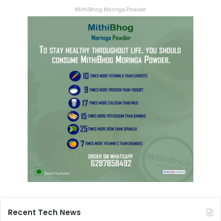
MithiBhog Moringa Powder
Recent Tech News