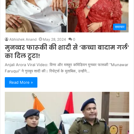
समाचार
Abhishek Anand
May 28, 2024
0
मुनव्वर फारूकी की शादी से ‘कच्चा बादाम गर्ल’
का दिल टूटा!
Anjali Arora Viral Video: विनर और मशहूर कॉमेडियन मुनव्वर फारूकी ”Munawar
Faruqui” ने गुपचुप शादी की। रिपोर्ट्स के मुताबिक, उन्होंने…
Read More »