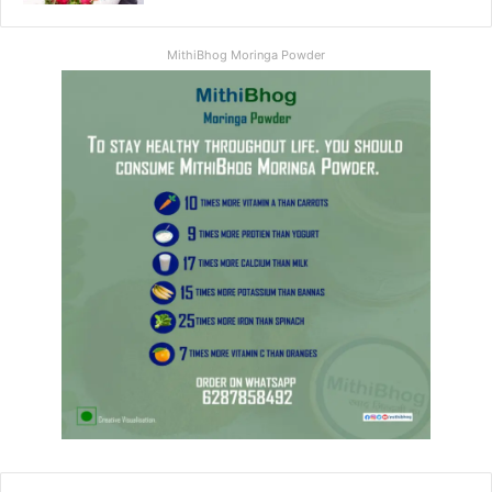
MithiBhog Moringa Powder