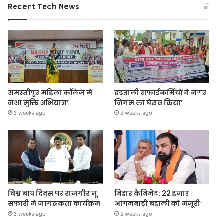
Recent Tech News
समस्तीपुर महिला कॉलेज में
हड़ताली सफाईकर्मियों ने नगर
नशा मुक्ति अभियान’
निगम का घेराव किया’
2 weeks ago
2 weeks ago
विश्व बाघ दिवस पर राजगीर जू
बिहार कैबिनेट: 22 हजार
सफारी में जागरूकता कार्यक्रम
आंगनबाड़ी बहाली को मंजूरी’
2 weeks ago
2 weeks ago