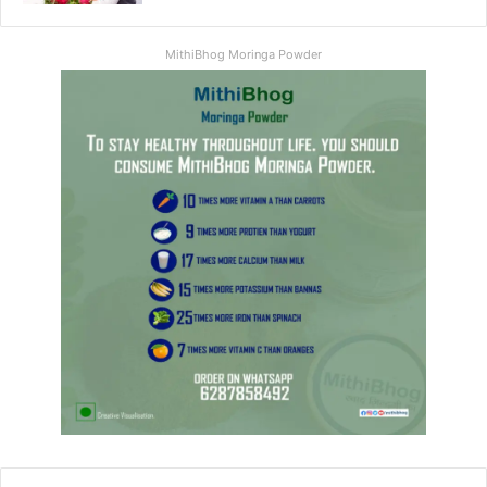
MithiBhog Moringa Powder