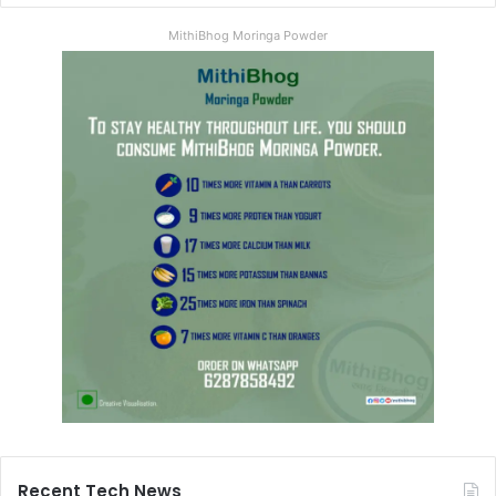
MithiBhog Moringa Powder
Recent Tech News