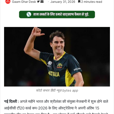
Follow
Send
Gaam Ghar Desk
January 31, 2026
2 minutes read
on
an
Twitter
email
फोटो सभार हिंदी न्यूज़ bytes app
नई दिल्ली :
अगले महीने भारत और श्रीलंका की संयुक्त मेजबानी में शुरू होने वाले
आईसीसी टी20 वर्ल्ड कप-2026 के लिए ऑस्ट्रेलिया ने अपनी अंतिम 15