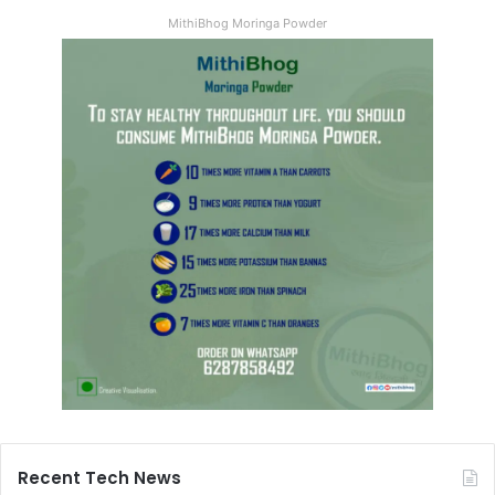
MithiBhog Moringa Powder
Recent Tech News