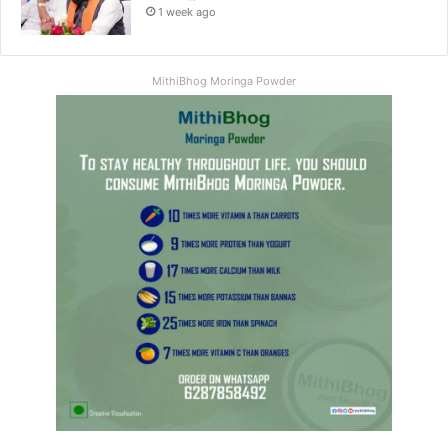
1 week ago
MithiBhog Moringa Powder