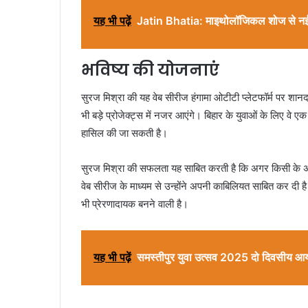
यह भी पढ़ें
Jatin Bhatia: माइथोलॉजिकल शोज से नई च
भविष्य की योजनाएं
सुरज मिश्रा की यह वेब सीरीज हंगामा ओटीटी प्लेटफॉर्म पर शानदा
भी बड़े प्रोजेक्ट्स में नजर आएंगे। बिहार के युवाओं के लिए वे ए
हासिल की जा सकती है।
सुरज मिश्रा की सफलता यह साबित करती है कि अगर किसी के अंद
वेब सीरीज के माध्यम से उन्होंने अपनी काबिलियत साबित कर दी 
भी प्रेरणादायक बनने वाली है।
यह भी पढ़ें
समस्तीपुर युवा उत्सव 2025 दो दिवसीय आ
हमेशा स्वस्थ रहने के
शादीशुदा महिलाओं को
लिए 6 चीजे करें, आइए
किसी के साथ भी नहीं
जानते हैं.
बांटनी चाहिए ये चीजें