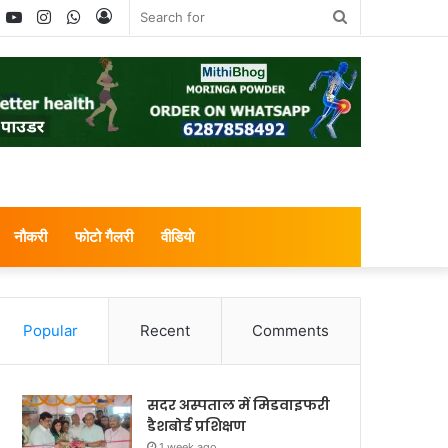
book
witter
YouTube
Instagram
WhatsApp
Log
Search
In
for
नौकरी
फोटो गैलरी
वीडियो
Popular
Recent
Comments
सदर अस्पताल में मिडवाइफरी
डैशबोर्ड प्रशिक्षण
1 week ago