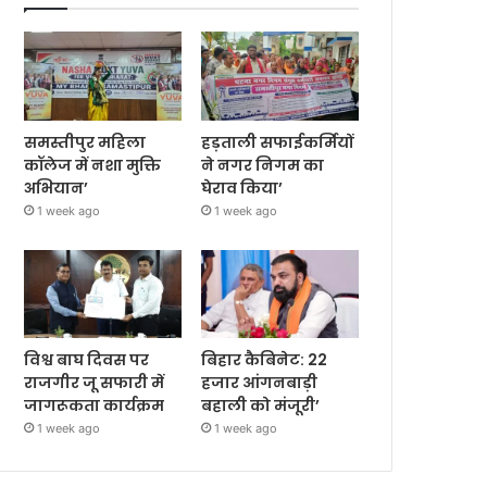
समस्तीपुर महिला
हड़ताली सफाईकर्मियों
कॉलेज में नशा मुक्ति
ने नगर निगम का
अभियान’
घेराव किया’
1 week ago
1 week ago
विश्व बाघ दिवस पर
बिहार कैबिनेट: 22
राजगीर जू सफारी में
हजार आंगनबाड़ी
जागरूकता कार्यक्रम
बहाली को मंजूरी’
1 week ago
1 week ago