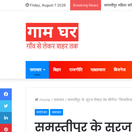
हड़ताली सफाईकर्मियो
Friday, August 7 2026
Breaking News
समाचार
बिहार
राजनीति
साक्षात्कार
बिजनेस
Facebook
Home
/
समाचार
/
समस्तीपुर के सुरज मिश्रा वेब सीरीज “सिसकियां”
Twitter
LinkedIn
मनोरंजन
समाचार
समस्तीपुर के सुरज 
Pinterest