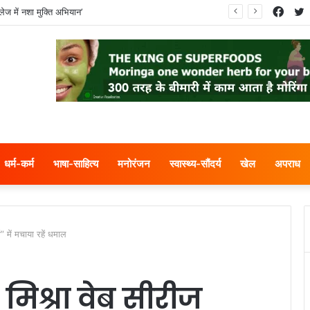
Face
T
ं ने नगर निगम का घेराव किया’
धर्म-कर्म
भाषा-साहित्य
मनोरंजन
स्वास्थ्य-सौंदर्य
खेल
अपराध
 में मचाया रहें धमाल
मिश्रा वेब सीरीज