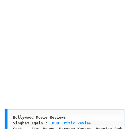
Bollywood Movie Reviews

Singham Again : 
IMDB Critic Review
Cast -  Ajay Devgn, Kareena Kapoor, Deepika Paduko