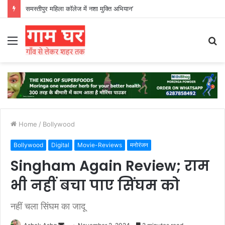
हड़ताली सफाईकर्मियों ने नगर निगम का घेराव किया’
Menu
S
fo
Home
/
Bollywood
Bollywood
Digital
Movie-Reviews
मनोरंजन
Singham Again Review; राम
भी नहीं बचा पाए सिंघम को
नहीं चला सिंघम का जादू
Send