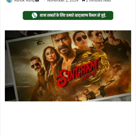
Ashok Ashq
November 2, 2024
2 minutes read
an
email