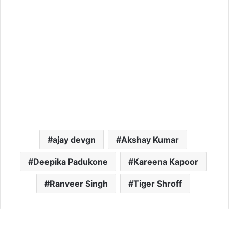
ajay devgn
Akshay Kumar
Deepika Padukone
Kareena Kapoor
Ranveer Singh
Tiger Shroff