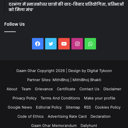
दरभंगा में स्नातकोत्तर छात्रों की वाद-विवाद प्रतियोगिता, प्रतिभाओं
को मिला मंच’
Follow Us
Facebook
Twitter
YouTube
Instagram
WhatsApp
Gaam Ghar Copyright 2026 | Design by
Digital Tykoon
Partner Sites:
MithiBhoj
|
MithiBhoj Bhakti
About
Team
Grievance
Certificate
Contact Us
Disclaimer
Privacy Policy
Terms And Conditions
Make your profile
Google News
Editorial Policy
Sitemap
RSS
Cookies Policy
Code of Ethics
Advertising Rate Card
Declaration
Gaam Ghar Memorandum
Dailyhunt