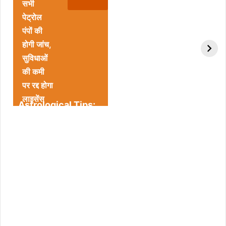
सभी
पेट्रोल
पंपों की
होगी जांच,
सुविधाओं
की कमी
पर रद्द होगा
लाइसेंस
Astrological Tips:
Benefits Of
पैसे की तंगी से है परेशान
Moringa Powder
इसे पानी में डाल कर करें
स्नान