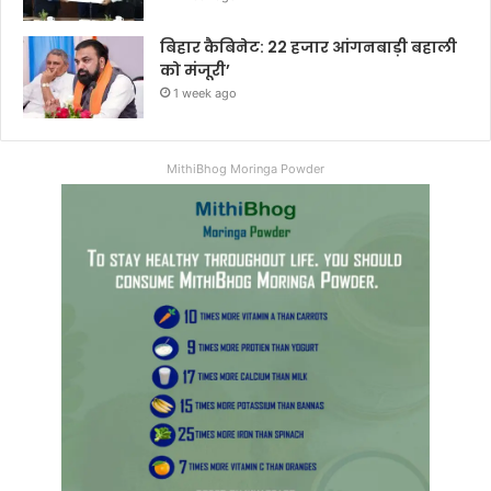
बिहार कैबिनेट: 22 हजार आंगनबाड़ी बहाली
को मंजूरी’
1 week ago
MithiBhog Moringa Powder