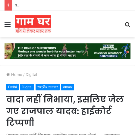
हड़ताली सफाईकर्मियों ने नगर निगम का घेराव किया’
Menu
S
fo
Home
/
Digital
Delhi
Digital
राष्ट्रीय समाचार
समाचार
वादा नहीं निभाया, इसलिए जेल
गए राजपाल यादव: हाईकोर्ट
टिप्पणी