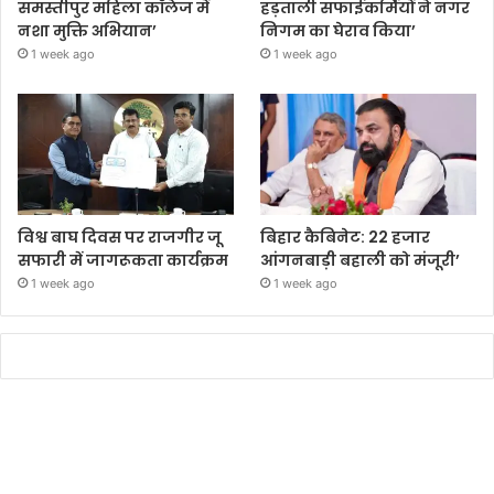
समस्तीपुर महिला कॉलेज में
हड़ताली सफाईकर्मियों ने नगर
नशा मुक्ति अभियान’
निगम का घेराव किया’
1 week ago
1 week ago
विश्व बाघ दिवस पर राजगीर जू
बिहार कैबिनेट: 22 हजार
सफारी में जागरूकता कार्यक्रम
आंगनबाड़ी बहाली को मंजूरी’
1 week ago
1 week ago