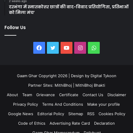
2 weeks ago
दरभंगा में स्नातकोत्तर छात्रों की वाद-विवाद प्रतियोगिता, प्रतिभाओं
को मिला मंच’
Follow Us
Facebook
Twitter
YouTube
Instagram
WhatsApp
Gaam Ghar Copyright 2026 | Design by
Digital Tykoon
Partner Sites:
MithiBhoj
|
MithiBhoj Bhakti
About
Team
Grievance
Certificate
Contact Us
Disclaimer
Privacy Policy
Terms And Conditions
Make your profile
Google News
Editorial Policy
Sitemap
RSS
Cookies Policy
Code of Ethics
Advertising Rate Card
Declaration
Gaam Ghar Memorandum
Dailyhunt