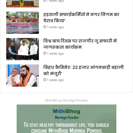
1 week ago
हड़ताली सफाईकर्मियों ने नगर निगम का
घेराव किया’
1 week ago
विश्व बाघ दिवस पर राजगीर जू सफारी में
जागरूकता कार्यक्रम
1 week ago
बिहार कैबिनेट: 22 हजार आंगनबाड़ी बहाली
को मंजूरी’
1 week ago
MithiBhog Moringa Powder