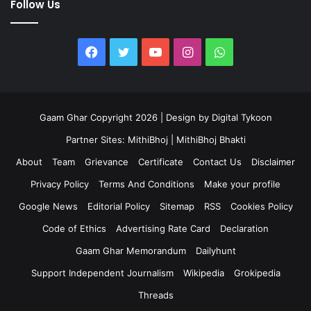
Follow Us
Facebook
Twitter
YouTube
Instagram
WhatsApp
Gaam Ghar Copyright 2026 | Design by
Digital Tykoon
Partner Sites:
MithiBhoj
|
MithiBhoj Bhakti
About
Team
Grievance
Certificate
Contact Us
Disclaimer
Privacy Policy
Terms And Conditions
Make your profile
Google News
Editorial Policy
Sitemap
RSS
Cookies Policy
Code of Ethics
Advertising Rate Card
Declaration
Gaam Ghar Memorandum
Dailyhunt
Support Independent Journalism
Wikipedia
Grokipedia
Threads