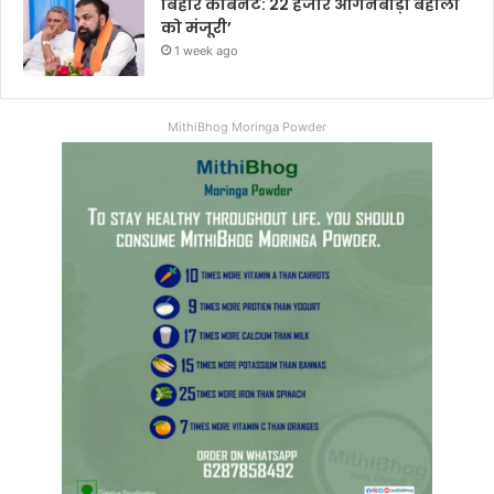
बिहार कैबिनेट: 22 हजार आंगनबाड़ी बहाली
को मंजूरी’
1 week ago
MithiBhog Moringa Powder