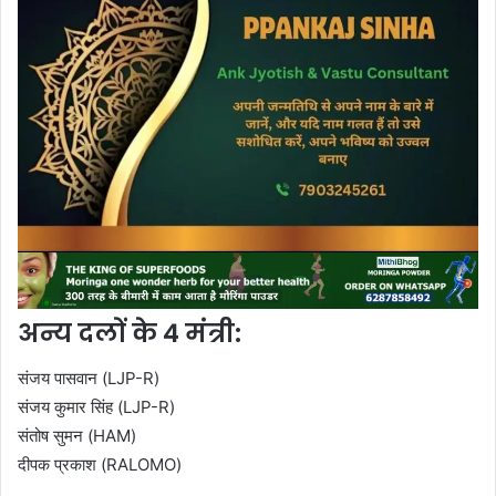
अन्य दलों के 4 मंत्री:
संजय पासवान (LJP-R)
संजय कुमार सिंह (LJP-R)
संतोष सुमन (HAM)
दीपक प्रकाश (RALOMO)