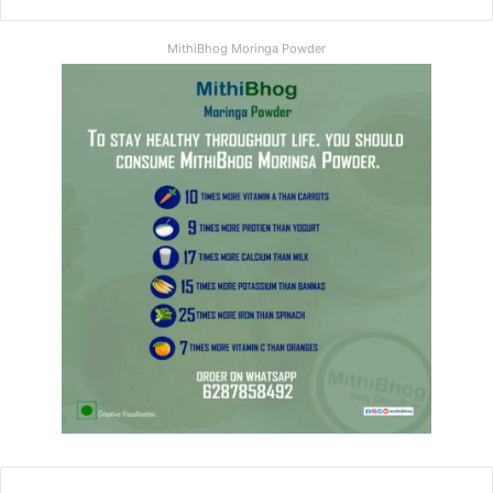
MithiBhog Moringa Powder