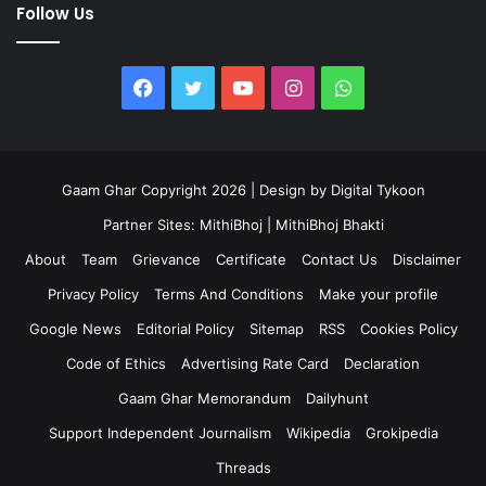
Follow Us
Facebook
Twitter
YouTube
Instagram
WhatsApp
Gaam Ghar Copyright 2026 | Design by
Digital Tykoon
Partner Sites:
MithiBhoj
|
MithiBhoj Bhakti
About
Team
Grievance
Certificate
Contact Us
Disclaimer
Privacy Policy
Terms And Conditions
Make your profile
Google News
Editorial Policy
Sitemap
RSS
Cookies Policy
Code of Ethics
Advertising Rate Card
Declaration
Gaam Ghar Memorandum
Dailyhunt
Support Independent Journalism
Wikipedia
Grokipedia
Threads