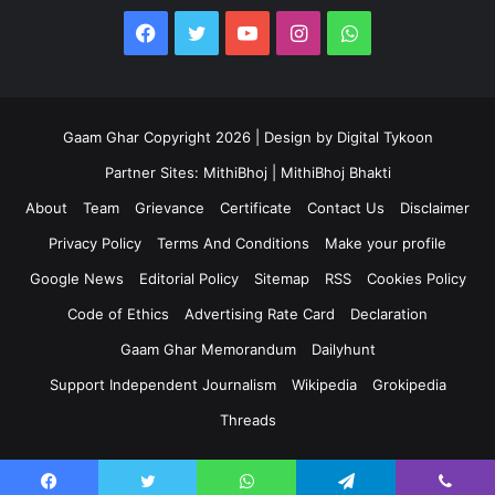
Facebook
Twitter
YouTube
Instagram
WhatsApp
Gaam Ghar Copyright 2026 | Design by
Digital Tykoon
Partner Sites:
MithiBhoj
|
MithiBhoj Bhakti
About
Team
Grievance
Certificate
Contact Us
Disclaimer
Privacy Policy
Terms And Conditions
Make your profile
Google News
Editorial Policy
Sitemap
RSS
Cookies Policy
Code of Ethics
Advertising Rate Card
Declaration
Gaam Ghar Memorandum
Dailyhunt
Support Independent Journalism
Wikipedia
Grokipedia
Threads