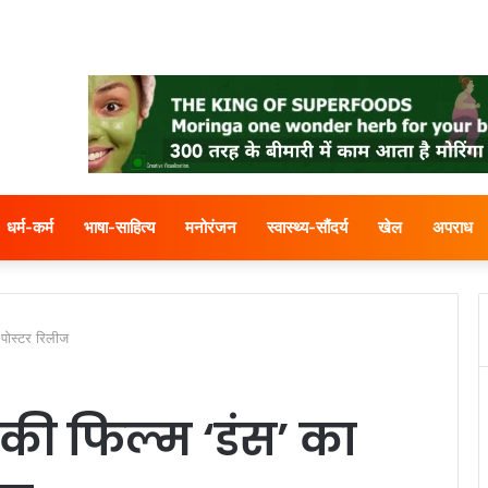
धर्म-कर्म
भाषा-साहित्य
मनोरंजन
स्वास्थ्य-सौंदर्य
खेल
अपराध
 पोस्टर रिलीज
की फिल्म ‘डंस’ का