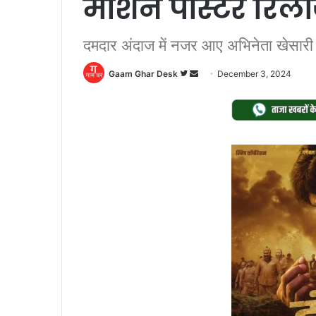
मोशन पोस्टर रिल
दमदार अंदाज में नजर आए अभिनेता खेसारी
Follow
Send
Gaam Ghar Desk
December 3, 2024
on
an
Twitter
email