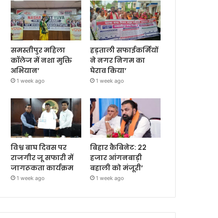
समस्तीपुर महिला
हड़ताली सफाईकर्मियों
कॉलेज में नशा मुक्ति
ने नगर निगम का
अभियान’
घेराव किया’
1 week ago
1 week ago
विश्व बाघ दिवस पर
बिहार कैबिनेट: 22
राजगीर जू सफारी में
हजार आंगनबाड़ी
जागरूकता कार्यक्रम
बहाली को मंजूरी’
1 week ago
1 week ago