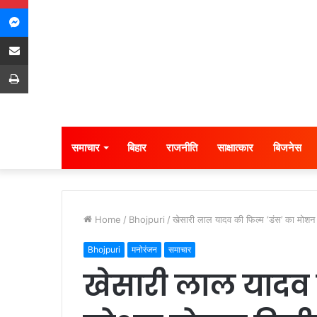
Messenger
Share via Email
Print
समाचार
बिहार
राजनीति
साक्षात्कार
बिजनेस
Home
/
Bhojpuri
/
खेसारी लाल यादव की फिल्म ‘डंस’ का मोशन
Bhojpuri
मनोरंजन
समाचार
खेसारी लाल यादव 