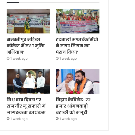
समस्तीपुर महिला
हड़ताली सफाईकर्मियों
कॉलेज में नशा मुक्ति
ने नगर निगम का
अभियान’
घेराव किया’
1 week ago
1 week ago
विश्व बाघ दिवस पर
बिहार कैबिनेट: 22
राजगीर जू सफारी में
हजार आंगनबाड़ी
जागरूकता कार्यक्रम
बहाली को मंजूरी’
1 week ago
1 week ago