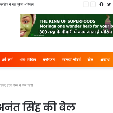
Face
T
मियों ने नगर निगम का घेराव किया’
धर्म-कर्म
भाषा-साहित्य
मनोरंजन
स्वास्थ्य-सौंदर्य
खेल
अपराध
चंद ह’त्या केस में जेल जारी
नंत सिंह की बेल