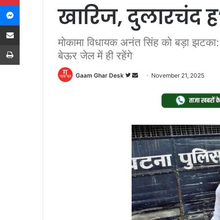
Messenger
खारिज, दुलारचंद ह’
Share via Email
मोकामा विधायक अनंत सिंह को बड़ा झटका: 
Print
बेऊर जेल में ही रहेंगे
Follow
Send
Gaam Ghar Desk
November 21, 2025
on
an
Twitter
email