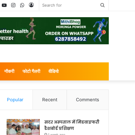
book
witter
YouTube
Instagram
WhatsApp
Log
Search
In
for
नौकरी
फोटो गैलरी
वीडियो
Popular
Recent
Comments
सदर अस्पताल में मिडवाइफरी
डैशबोर्ड प्रशिक्षण
1 week ago