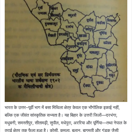
भारत के उत्तर–पूर्वी भाग में बसा मिथिला क्षेत्र केवल एक भौगोलिक इकाई नहीं,
बल्कि एक जीवंत सांस्कृतिक सभ्यता है। यह बिहार के उत्तरी जिलों—दरभंगा,
मधुबनी, समस्तीपुर, सीतामढ़ी, सुपौल, मधेपुरा, अररिया और पूर्णिया—तथा नेपाल के
तराई क्षेत्र तक फैला हुआ है। कोसी, कमला, बलान, बागमती और गंडक जैसी