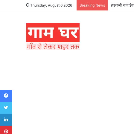
हड़ताली सफाईकर्
Thursday, August 6 2026
Breaking News
Facebook
Twitter
LinkedIn
Pinterest