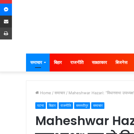
Messenger
Share via Email
Print
समाचार
बिहार
राजनीति
साक्षात्कार
बिजनेस
Home
/
समाचार
/
Maheshwar Hazari: ”विधानसभा उपाध्यक्ष” 
पटना
बिहार
राजनीति
समस्तीपुर
समाचार
Maheshwar Haza