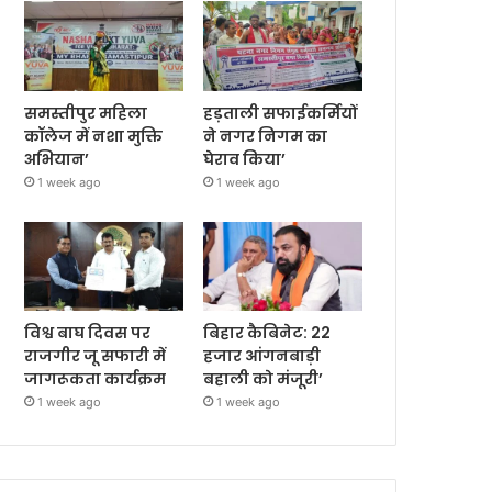
समस्तीपुर महिला
हड़ताली सफाईकर्मियों
कॉलेज में नशा मुक्ति
ने नगर निगम का
अभियान’
घेराव किया’
1 week ago
1 week ago
विश्व बाघ दिवस पर
बिहार कैबिनेट: 22
राजगीर जू सफारी में
हजार आंगनबाड़ी
जागरूकता कार्यक्रम
बहाली को मंजूरी’
1 week ago
1 week ago