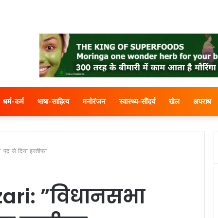
धर्म-कर्म
भाषा-साहित्य
मनोरंजन
स्वास्थ्य-सौंदर्य
खेल
अपराध
पद से दिया इस्तीफा
ri: ”विधानसभा