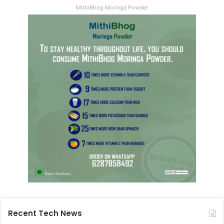
MithiBhog Moringa Powder
Recent Tech News