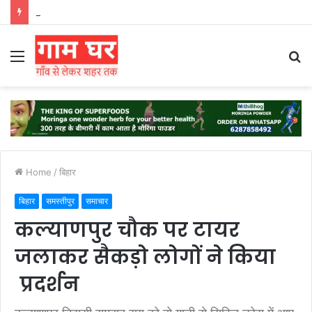
हड़ताली सफाईकर्मियों ने नगर निगम का घेराव किया’
Menu
S
fo
Home
/
बिहार
बिहार
समस्तीपुर
समाचार
कल्याणपुर चौक पर टायर
जलाकर सैकड़ो लोगों ने किया
प्रदर्शन