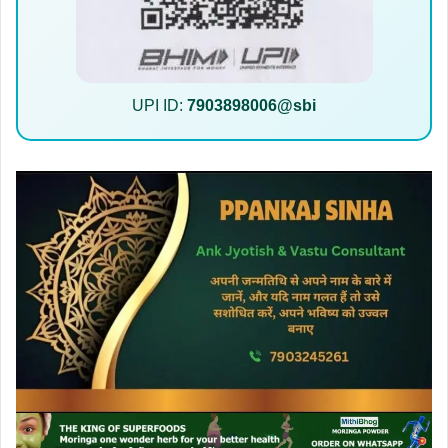
UPI ID:
7903898006@sbi