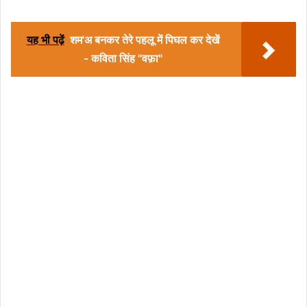
यह भी पढ़ें
शम'अ बनकर तेरे पहलू में पिघल कर देखें
- कविता सिंह "वफ़ा"