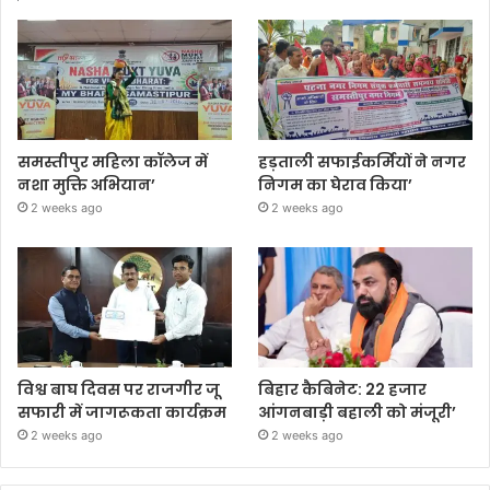
समस्तीपुर महिला कॉलेज में
हड़ताली सफाईकर्मियों ने नगर
नशा मुक्ति अभियान’
निगम का घेराव किया’
2 weeks ago
2 weeks ago
विश्व बाघ दिवस पर राजगीर जू
बिहार कैबिनेट: 22 हजार
सफारी में जागरूकता कार्यक्रम
आंगनबाड़ी बहाली को मंजूरी’
2 weeks ago
2 weeks ago