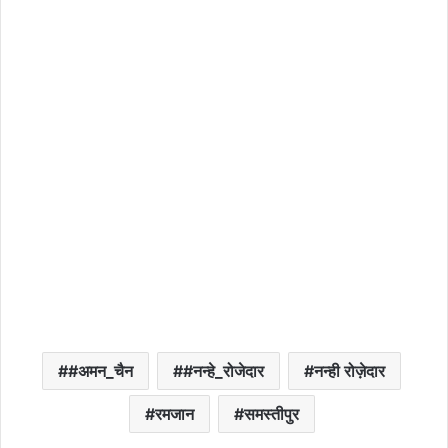
#अमन_चैन
#नन्हे_रोजेदार
नन्ही रोज़ेदार
रमजान
समस्तीपुर