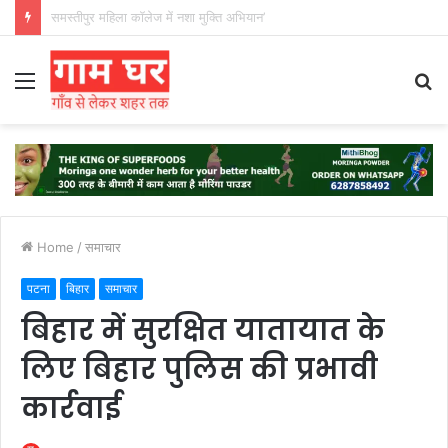
हड़ताली सफाईकर्मियों ने नगर निगम का घेराव किया’
Menu
S
fo
Home
/
समाचार
पटना
बिहार
समाचार
बिहार में सुरक्षित यातायात के
लिए बिहार पुलिस की प्रभावी
कार्रवाई