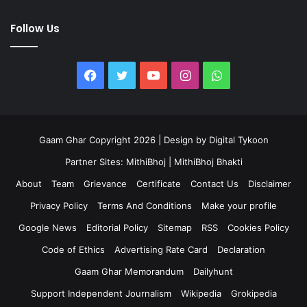
Follow Us
Facebook
Twitter
YouTube
Instagram
WhatsApp
Gaam Ghar Copyright 2026 | Design by
Digital Tykoon
Partner Sites:
MithiBhoj
|
MithiBhoj Bhakti
About
Team
Grievance
Certificate
Contact Us
Disclaimer
Privacy Policy
Terms And Conditions
Make your profile
Google News
Editorial Policy
Sitemap
RSS
Cookies Policy
Code of Ethics
Advertising Rate Card
Declaration
Gaam Ghar Memorandum
Dailyhunt
Support Independent Journalism
Wikipedia
Grokipedia