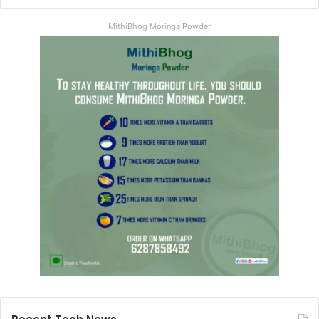
MithiBhog Moringa Powder