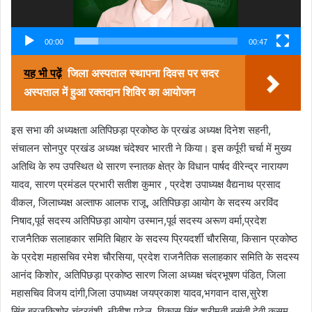
00:00
00:47
यह भी पढ़ें
जिला अस्पताल स्थापना दिवस पर सदर
अस्पताल में हुआ रक्तदान शिविर का आयोजन
इस सभा की अध्यक्षता अतिपिछड़ा प्रकोष्ठ के प्रखंड अध्यक्ष दिनेश सहनी,
संचालन सोनपुर प्रखंड अध्यक्ष चंदेश्वर भारती ने किया। इस कर्पूरी चर्चा में मुख्य
अतिथि के रुप उपस्थित थे सारण स्नातक क्षेत्र के विधान पार्षद वीरेन्द्र नारायण
यादव, सारण प्रमंडल प्रभारी सतीश कुमार , प्रदेश उपाध्यक्ष वैद्यनाथ प्रसाद
वीकल, जिलाध्यक्ष अल्ताफ आलफ राजू, अतिपिछड़ा आयोग के सदस्य अरविंद
निषाद,पूर्व सदस्य अतिपिछड़ा आयोग उस्मान,पूर्व सदस्य अरूण वर्मा,प्रदेश
राजनैतिक सलाहकार समिति बिहार के सदस्य प्रियदर्शी चौरसिया, किसान प्रकोष्ठ
के प्रदेश महासचिव रमेश चौरसिया, प्रदेश राजनैतिक सलाहकार समिति के सदस्य
आनंद किशोर, अतिपिछड़ा प्रकोष्ठ सारण जिला अध्यक्ष चंद्रभूषण पंडित, जिला
महासचिव विजय दांगी,जिला उपाध्यक्ष जयप्रकाश यादव,भगवान दास,सुरेश
सिंह,ब्रजकिशोर चंद्रवंशी, नीतीश पटेल, विकास सिंह,श्रीमती बसंती देवी,कुसुम