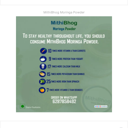
MithiBhog Moringa Powder