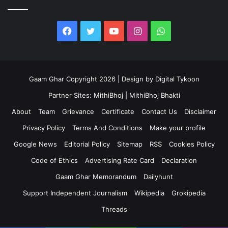
Facebook
Twitter
YouTube
Instagram
WhatsApp
Gaam Ghar Copyright 2026 | Design by
Digital Tykoon
Partner Sites:
MithiBhoj
|
MithiBhoj Bhakti
About
Team
Grievance
Certificate
Contact Us
Disclaimer
Privacy Policy
Terms And Conditions
Make your profile
Google News
Editorial Policy
Sitemap
RSS
Cookies Policy
Code of Ethics
Advertising Rate Card
Declaration
Gaam Ghar Memorandum
Dailyhunt
Support Independent Journalism
Wikipedia
Grokipedia
Threads