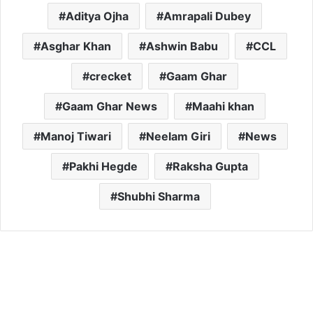
Aditya Ojha
Amrapali Dubey
Asghar Khan
Ashwin Babu
CCL
crecket
Gaam Ghar
Gaam Ghar News
Maahi khan
Manoj Tiwari
Neelam Giri
News
Pakhi Hegde
Raksha Gupta
Shubhi Sharma