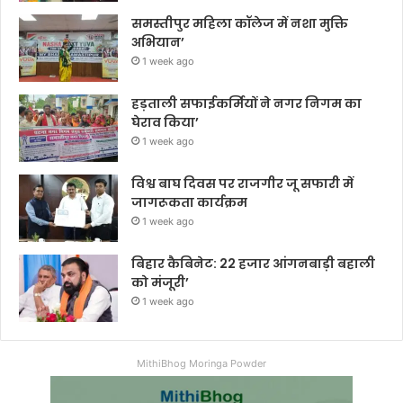
समस्तीपुर महिला कॉलेज में नशा मुक्ति
अभियान’
1 week ago
हड़ताली सफाईकर्मियों ने नगर निगम का
घेराव किया’
1 week ago
विश्व बाघ दिवस पर राजगीर जू सफारी में
जागरूकता कार्यक्रम
1 week ago
बिहार कैबिनेट: 22 हजार आंगनबाड़ी बहाली
को मंजूरी’
1 week ago
MithiBhog Moringa Powder