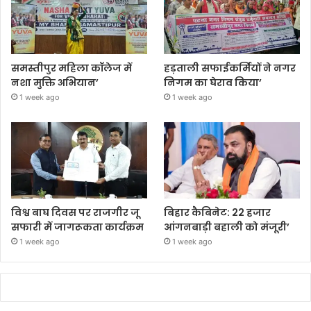
समस्तीपुर महिला कॉलेज में
हड़ताली सफाईकर्मियों ने नगर
नशा मुक्ति अभियान’
निगम का घेराव किया’
1 week ago
1 week ago
विश्व बाघ दिवस पर राजगीर जू
बिहार कैबिनेट: 22 हजार
सफारी में जागरूकता कार्यक्रम
आंगनबाड़ी बहाली को मंजूरी’
1 week ago
1 week ago