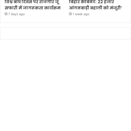
विश्व बाघ दिवस पर राजगीर जू
बिहार कैबिनेट: 22 हजार
सफारी में जागरूकता कार्यक्रम
आंगनबाड़ी बहाली को मंजूरी’
7 days ago
1 week ago