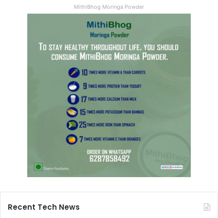
MithiBhog Moringa Powder
Recent Tech News