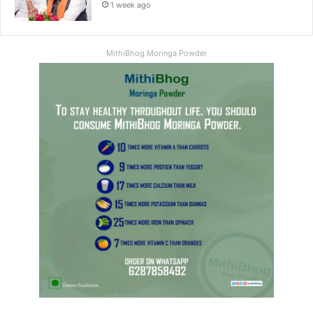
1 week ago
MithiBhog Moringa Powder